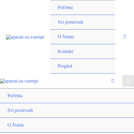
Pređi
Početna
na
sadržaj
Uključi/isključi
Svi proizvodi
izbornik
O Nama
Kontakt
Uključi/isključi
Pregled
izbornik
Ma
Početna
Me
Svi proizvodi
Uključ
izbor
O Nama