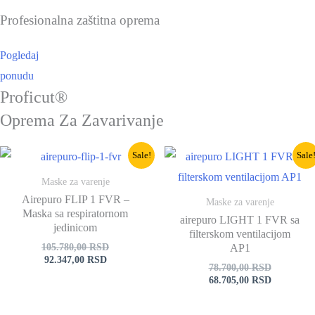
Profesionalna zaštitna oprema
Pogledaj
ponudu
Proficut®
Oprema Za Zavarivanje
Sale!
Sale
Maske za varenje
Airepuro FLIP 1 FVR –
Maske za varenje
Maska sa respiratornom
airepuro LIGHT 1 FVR sa
jedinicom
filterskom ventilacijom
105.780,00
RSD
AP1
92.347,00
RSD
78.700,00
RSD
68.705,00
RSD