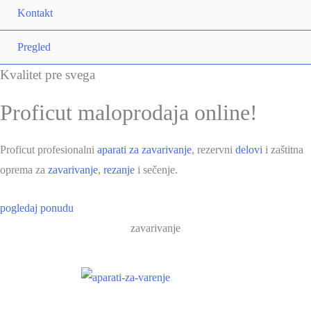
Kontakt
Pregled
Uključ
Kvalitet pre svega
izbor
Proficut maloprodaja online!
Proficut profesionalni
aparati za zavarivanje
, rezervni
delovi
i zaštitna
oprema za
zavarivanje
,
rezanje
i sečenje.
pogledaj ponudu
zavarivanje