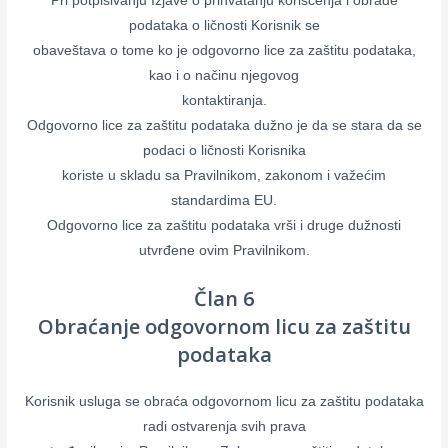
Pri potpisivanju Izjave o prihvatanju korišćenja i obrade
podataka o ličnosti Korisnik se
obaveštava o tome ko je odgovorno lice za zaštitu podataka,
kao i o načinu njegovog
kontaktiranja.
Odgovorno lice za zaštitu podataka dužno je da se stara da se
podaci o ličnosti Korisnika
koriste u skladu sa Pravilnikom, zakonom i važećim
standardima EU.
Odgovorno lice za zaštitu podataka vrši i druge dužnosti
utvrđene ovim Pravilnikom.
Član 6
Obraćanje odgovornom licu za zaštitu
podataka
Korisnik usluga se obraća odgovornom licu za zaštitu podataka
radi ostvarenja svih prava