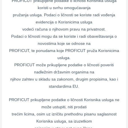
PROFICUT prikupljene podatke o ličnosti Korisnika usluga
koristi u svrhu omogućavanja
pružanja usluga. Podaci o ličnosti se koriste radi vođenja
evidencija o Korisnicima usluga
vodeći računa o njihovom pravu na privatnost.
Podaci o ličnosti mogu da se koriste i radi obaveštavanja o
novostima koje se odnose na
PROFICUT, te ponudama koje PROFICUT pruža Korisnicima
usluga.
PROFICUT može prikupljene podatke o ličnosti poveriti
nadležnim državnim organima na
njihov zahtev u skladu sa zakonom, drugim propisima, kao i
standardima EU.
PROFICUT prikupljene podatke o ličnosti Korisnika usluga ne
može ustupiti, niti prodati
trećim licima, osim uz izričitu prethodnu pisanu saglasnost
Korisnika usluga, sa izuzetkom