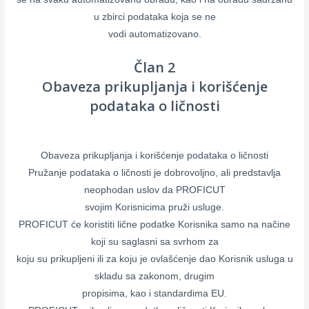
u zbirci podataka koja se ne
vodi automatizovano.
Član 2
Obaveza prikupljanja i korišćenje
podataka o ličnosti
Obaveza prikupljanja i korišćenje podataka o ličnosti
Pružanje podataka o ličnosti je dobrovoljno, ali predstavlja
neophodan uslov da PROFICUT
svojim Korisnicima pruži usluge.
PROFICUT će koristiti lične podatke Korisnika samo na načine
koji su saglasni sa svrhom za
koju su prikupljeni ili za koju je ovlašćenje dao Korisnik usluga u
skladu sa zakonom, drugim
propisima, kao i standardima EU.