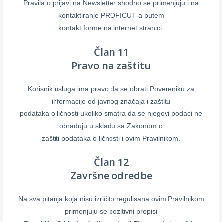
Pravila o prijavi na Newsletter shodno se primenjuju i na
kontaktiranje PROFICUT-a putem
kontakt forme na internet stranici.
Član 11
Pravo na zaštitu
Korisnik usluga ima pravo da se obrati Povereniku za
informacije od javnog značaja i zaštitu
podataka o ličnosti ukoliko smatra da se njegovi podaci ne
obrađuju u skladu sa Zakonom o
zaštiti podataka o ličnosti i ovim Pravilnikom.
Član 12
Završne odredbe
Na sva pitanja koja nisu izričito regulisana ovim Pravilnikom
primenjuju se pozitivni propisi