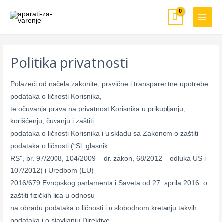
Pređi
MAIN
na
MEN
sadržaj
Politika privatnosti
Polazeći od načela zakonite, pravične i transparentne upotrebe
podataka o ličnosti Korisnika,
te očuvanja prava na privatnost Korisnika u prikupljanju,
korišćenju, čuvanju i zaštiti
podataka o ličnosti Korisnika i u skladu sa Zakonom o zaštiti
podataka o ličnosti (“Sl. glasnik
RS”, br. 97/2008, 104/2009 – dr. zakon, 68/2012 – odluka US i
107/2012) i Uredbom (EU)
2016/679 Evropskog parlamenta i Saveta od 27. aprila 2016. o
zaštiti fizičkih lica u odnosu
na obradu podataka o ličnosti i o slobodnom kretanju takvih
podataka i o stavljanju Direktive