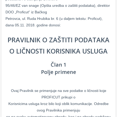
95/46/EZ van snage (Opšta uredba o zaštiti podataka), direktor
DOO „Proficut“ iz Bačkog
Petrovca, ul. Ruda Hrubika br. 6 (u daljem tekstu: Proficut),
dana 05.11. 2018. godine donosi:
PRAVILNIK O ZAŠTITI PODATAKA
O LIČNOSTI KORISNIKA USLUGA
Član 1
Polje primene
Ovaj Pravilnik se primenjuje na sve podatke o ličnosti koje
PROFICUT prikupi o
Korisnicima usluga kroz bilo koji oblik komunikacije. Odredbe
ovog Pravilnika primenjuju
se na svaku automatizovanu obradu, kao i na obradu sadržanu