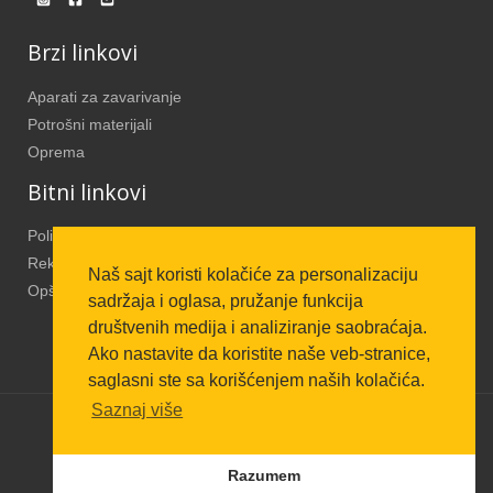
Brzi linkovi
Aparati za zavarivanje
Potrošni materijali
Oprema
Bitni linkovi
Politika Privatnosti
Reklamacija i povrat novca
Naš sajt koristi kolačiće za personalizaciju
Opšti uslovi
sadržaja i oglasa, pružanje funkcija
društvenih medija i analiziranje saobraćaja.
Ako nastavite da koristite naše veb-stranice,
saglasni ste sa korišćenjem naših kolačića.
Saznaj više
COPYRIGHT © 2026
PROFICUT
Razumem