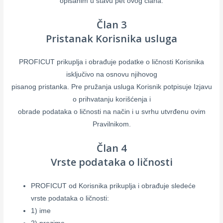
opisanim u stavu pet ovog člana.
Član 3
Pristanak Korisnika usluga
PROFICUT prikuplja i obrađuje podatke o ličnosti Korisnika
isključivo na osnovu njihovog
pisanog pristanka. Pre pružanja usluga Korisnik potpisuje Izjavu
o prihvatanju korišćenja i
obrade podataka o ličnosti na način i u svrhu utvrđenu ovim
Pravilnikom.
Član 4
Vrste podataka o ličnosti
PROFICUT od Korisnika prikuplja i obrađuje sledeće
vrste podataka o ličnosti:
1) ime