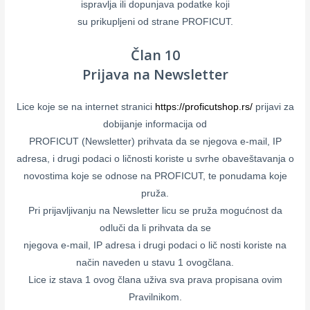
ispravlja ili dopunjava podatke koji
su prikupljeni od strane PROFICUT.
Član 10
Prijava na Newsletter
Lice koje se na internet stranici
https://proficutshop.rs/
prijavi za
dobijanje informacija od
PROFICUT (Newsletter) prihvata da se njegova e-mail, IP
adresa, i drugi podaci o ličnosti koriste u svrhe obaveštavanja o
novostima koje se odnose na PROFICUT, te ponudama koje
pruža.
Pri prijavljivanju na Newsletter licu se pruža mogućnost da
odluči da li prihvata da se
njegova e-mail, IP adresa i drugi podaci o lič nosti koriste na
način naveden u stavu 1 ovogčlana.
Lice iz stava 1 ovog člana uživa sva prava propisana ovim
Pravilnikom.