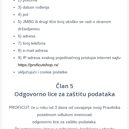
2) prezime
3) datum rođenja
4) pol
5) JMBG ili drugi lični broj ukoliko se radi o stranom
državljaninu
6) adresa
7) broj telefona
8) e-mail adresa
9) IP adresa svakog pojedinačnog pristupa internet sajtu
https://proficutshop.rs/
uključujući i cookie podatke
Član 5
Odgovorno lice za zaštitu podataka
PROFICUT će u roku od 3 dana od usvajanja ovog Pravilnika
posebnom odlukom imenovati
odgovorno lice za zaštitu podataka.