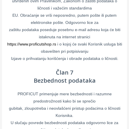
utvrđenih ovim Pravilnikom, Zakonom o zaštiti podataka o
ličnosti i važećim standardima
EU. Obraćanje se vrši neposredno, putem pošte ili putem
elektronske pošte. Odgovorno lice za
zaštitu podataka poseduje posebnu e-mail adresu koja će biti
istaknuta na internet stranici
https://www.proficutshop.rs
i o kojoj će svaki Korisnik usluga biti
obavešten pri potpisivanju
Izjave o prihvatanju korišćenja i obrade podataka o ličnosti.
Član 7
Bezbednost podataka
PROFICUT primenjuje mere bezbednosti i razumne
predostrožnosti kako bi se sprečio
gubitak, zloupotreba i neovlašćeni pristup podacima o ličnosti
Korisnika.
U slučaju povrede bezbednosti podataka odgovorno lice za