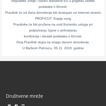
Republike Srbije i važeći standardi EU u pogledu zaštite
podataka o ličnosti.
Pravilnik će od dana donošenja biti dostupan na Internet stranici
PROFICUT. Kopija ovog
Pravilnika će biti pružena na uvid Korisniku usluga pri
potpisivanju Izjave o prihvatanju
korišćenja i obrade podataka o ličnosti.
Ovaj Pravilnik stupa na snagu danom donošenja.
U Bačkom Petrovcu, 05.11. 2018. godine
Društvene mreže