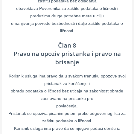
zaštitu podataka bez odlaganja
obaveštava Poverenika za zaštitu podataka o ličnosti i
preduzima druge potrebne mere u cilju
umanjivanja povrede bezbednosti i dalje zaštite podataka o
ličnosti.
Član 8
Pravo na opoziv pristanka i pravo na
brisanje
Korisnik usluga ima pravo da u svakom trenutku opozove svoj
pristanak za korišćenje i
obradu podataka o ličnosti bez uticaja na zakonitost obrade
zasnovane na pristanku pre
povlačenja.
Pristanak se opoziva pisanim putem preko odgovornog lica za
zaštitu podataka o ličnosti.
Korisnik usluga ima pravo da se njegovi podaci obrišu iz