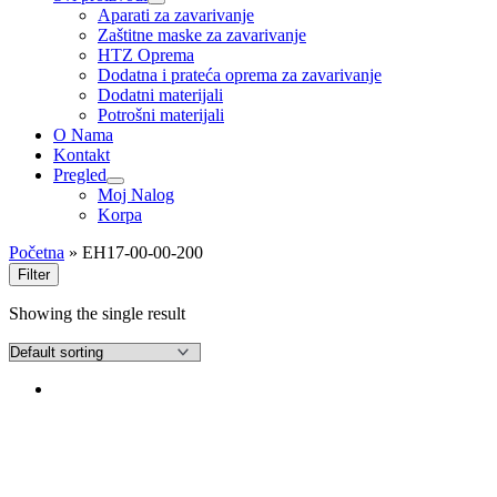
Uključi/isključi
Aparati za zavarivanje
izbornik
Zaštitne maske za zavarivanje
HTZ Oprema
Dodatna i prateća oprema za zavarivanje
Dodatni materijali
Potrošni materijali
O Nama
Kontakt
Pregled
Uključi/isključi
Moj Nalog
izbornik
Korpa
Početna
»
EH17-00-00-200
Filter
Showing the single result