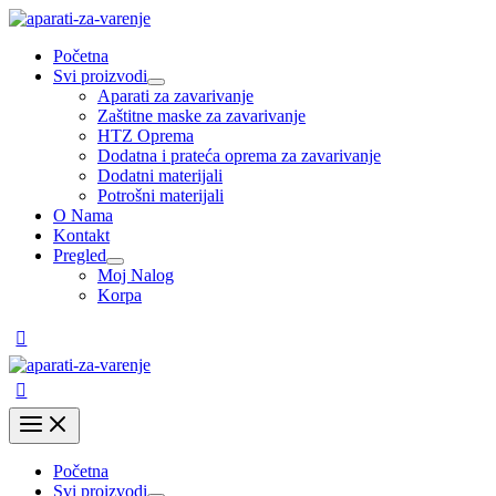
Pređi
na
Početna
sadržaj
Svi proizvodi
Uključi/isključi
Aparati za zavarivanje
izbornik
Zaštitne maske za zavarivanje
HTZ Oprema
Dodatna i prateća oprema za zavarivanje
Dodatni materijali
Potrošni materijali
O Nama
Kontakt
Pregled
Uključi/isključi
Moj Nalog
izbornik
Korpa
Main
Menu
Početna
Svi proizvodi