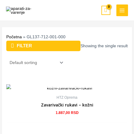
Pređi
MAIN
na
MEN
sadržaj
Početna
»
GL137-712-001-000
FILTER
Showing the single result
NEMA NA STANJU
HTZ Oprema
Zavarivački rukavi – kožni
1.887,00
RSD