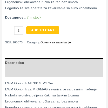
Ergonomski oblikovana ručka za rad bez umora
Pogodno za sve aparate za zavarivanje sa euro konektorom
Dostupnost:
7 in stock
ADD TO CART
SKU:
160075
Category:
Oprema za zavarivanje
Description
Reviews (0)
EWM Gorionik MT301G M9 3m
EWM Gorionik za MIG/MAG zavarivanje sa gasnim hlađenjem
Najbolja svojstva paljenja čak i sa tankim žicama
Ergonomski oblikovana ručka za rad bez umora
Pogodno za sve aparate za zavarivanje sa euro konektorom