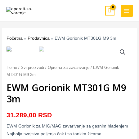
Pređi
MAIN
na
MEN
sadržaj
Početna
»
Prodavnica
»
EWM Gorionik MT301G M9 3m
EWM
Gorionik
MT301G
Home
/
Svi proizvodi
/
Oprema za zavarivanje
/ EWM Gorionik
M9
MT301G M9 3m
3m
EWM Gorionik MT301G M9
quantity
3m
31.289,00
RSD
EWM Gorionik za MIG/MAG zavarivanje sa gasnim hlađenjem
Najbolja svojstva paljenja čak i sa tankim žicama