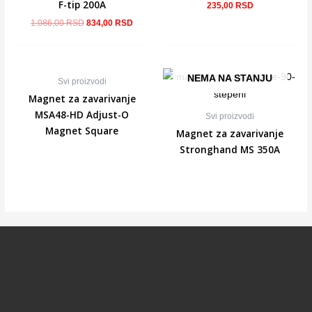
F-tip 200A
235,00
RSD
1.086,00
RSD
834,00
RSD
NEMA NA STANJU
NEMA NA STANJU
Svi proizvodi
Magnet za zavarivanje
MSA48-HD Adjust-O
Svi proizvodi
Magnet Square
Magnet za zavarivanje
Stronghand MS 350A