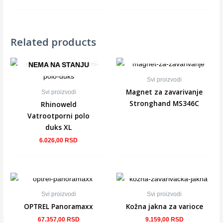
Related products
NEMA NA STANJU
NEMA NA STANJU
Svi proizvodi
Magnet za zavarivanje
Svi proizvodi
Stronghand MS346C
Rhinoweld
Vatrootporni polo
duks XL
6.026,00
RSD
NEMA NA STANJU
NEMA NA STANJU
Svi proizvodi
Svi proizvodi
OPTREL Panoramaxx
Kožna jakna za varioce
67.357,00
RSD
9.159,00
RSD