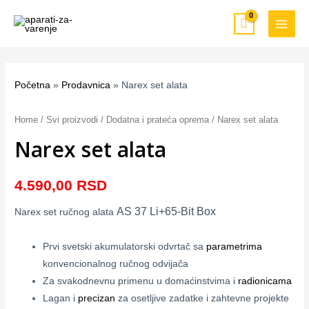
Pređi
MAIN
na
MEN
sadržaj
Početna
»
Prodavnica
»
Narex set alata
Narex
set
Home
/
Svi proizvodi
/
Dodatna i prateća oprema
/ Narex set alata
alata
Narex set alata
quantity
4.590,00
RSD
AS 37 Li+65-Bit Box
Narex set ručnog alata
Prvi svetski akumulatorski odvrtač sa
parametrima
konvencionalnog ručnog odvijača
Za svakodnevnu primenu u domaćinstvima i
radionicama
Lagan i
precizan
za osetljive zadatke i zahtevne projekte