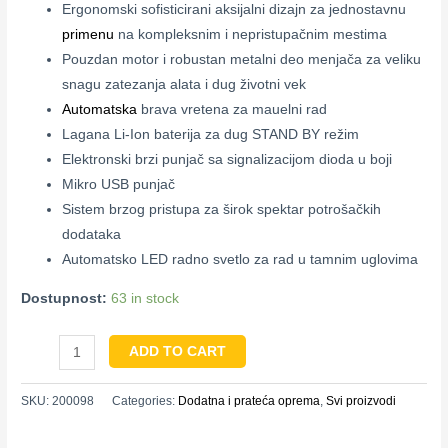
Ergonomski sofisticirani aksijalni dizajn za jednostavnu
primenu
na kompleksnim i nepristupačnim mestima
Pouzdan motor i robustan metalni deo menjača za veliku
snagu zatezanja alata i dug životni vek
Automatska
brava vretena za mauelni rad
Lagana Li-Ion baterija za dug STAND BY režim
Elektronski brzi punjač sa signalizacijom dioda u boji
Mikro USB punjač
Sistem brzog pristupa za širok spektar potrošačkih
dodataka
Automatsko LED radno svetlo za rad u tamnim uglovima
Dostupnost:
63 in stock
ADD TO CART
SKU:
200098
Categories:
Dodatna i prateća oprema
,
Svi proizvodi