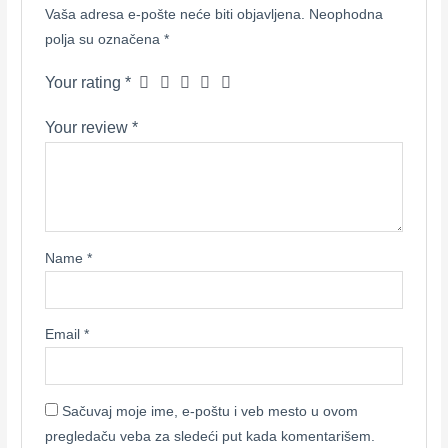
Vaša adresa e-pošte neće biti objavljena.
Neophodna
polja su označena
*
Your rating
*
Your review
*
Name
*
Email
*
Sačuvaj moje ime, e-poštu i veb mesto u ovom
pregledaču veba za sledeći put kada komentarišem.