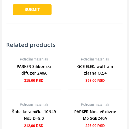
Related products
NEMA NA STANJU
Potrošni materijali
Potrošni materijali
PARKER Silikonski
GCE ELEK. wolfram
difuzer 240A
zlatna O2,4
315,00
RSD
398,00
RSD
Potrošni materijali
Potrošni materijali
Šoba keramička 10N49
PARKER Nosaeč dizne
No5 D=8,0
M6 SGB240A
212,00
RSD
226,00
RSD