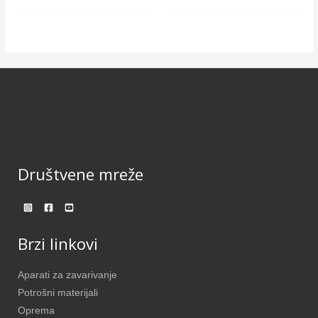
Društvene mreže
Brzi linkovi
Aparati za zavarivanje
Potrošni materijali
Oprema