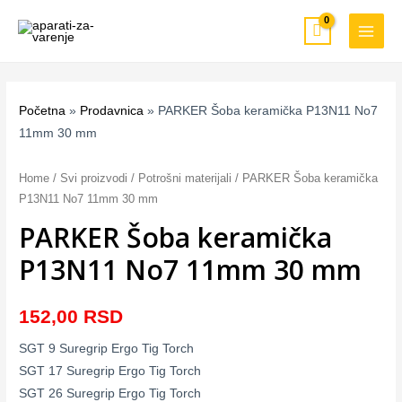
Pređi
MAIN
na
MEN
sadržaj
Početna
»
Prodavnica
»
PARKER Šoba keramička P13N11 No7
11mm 30 mm
PARKER
Šoba
Home
/
Svi proizvodi
/
Potrošni materijali
/ PARKER Šoba keramička
keramička
P13N11 No7 11mm 30 mm
P13N11
PARKER Šoba keramička
No7
P13N11 No7 11mm 30 mm
11mm
30
mm
152,00
RSD
quantity
SGT 9 Suregrip Ergo Tig Torch
SGT 17 Suregrip Ergo Tig Torch
SGT 26 Suregrip Ergo Tig Torch