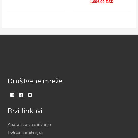
1.096,00
RSD
Društvene mreže
Brzi linkovi
Aparati za zavarivanje
Potrošni materijali