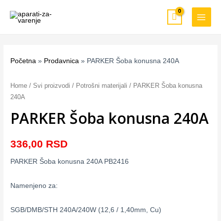
Pređi
MAIN
na
MEN
sadržaj
Početna
»
Prodavnica
»
PARKER Šoba konusna 240A
PARKER
Šoba
Home
/
Svi proizvodi
/
Potrošni materijali
/ PARKER Šoba konusna
konusna
240A
240A
PARKER Šoba konusna 240A
quantity
336,00
RSD
PARKER Šoba konusna 240A PB2416
Namenjeno za:
SGB/DMB/STH 240A/240W (12,6 / 1,40mm, Cu)