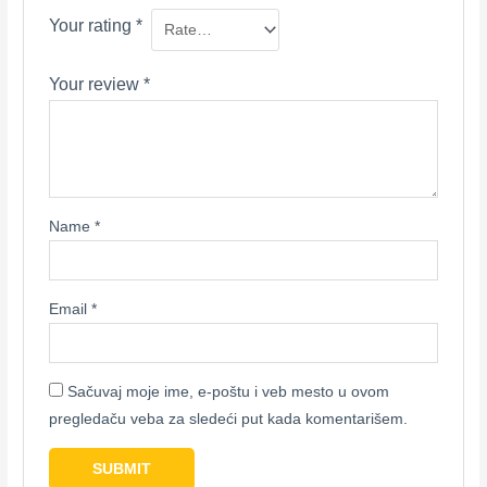
Your rating
*
Your review
*
Name
*
Email
*
Sačuvaj moje ime, e-poštu i veb mesto u ovom
pregledaču veba za sledeći put kada komentarišem.