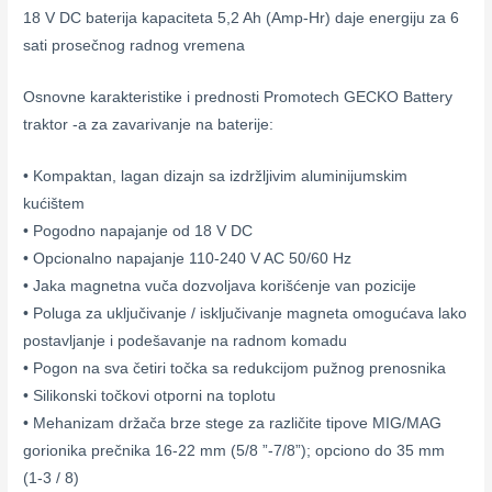
18 V DC baterija kapaciteta 5,2 Ah (Amp-Hr) daje energiju za 6
sati prosečnog radnog vremena
Osnovne karakteristike i prednosti Promotech GECKO Battery
traktor -a za zavarivanje na baterije:
• Kompaktan, lagan dizajn sa izdržljivim aluminijumskim
kućištem
• Pogodno napajanje od 18 V DC
• Opcionalno napajanje 110-240 V AC 50/60 Hz
• Jaka magnetna vuča dozvoljava korišćenje van pozicije
• Poluga za uključivanje / isključivanje magneta omogućava lako
postavljanje i podešavanje na radnom komadu
• Pogon na sva četiri točka sa redukcijom pužnog prenosnika
• Silikonski točkovi otporni na toplotu
• Mehanizam držača brze stege za različite tipove MIG/MAG
gorionika prečnika 16-22 mm (5/8 ”-7/8”); opciono do 35 mm
(1-3 / 8)