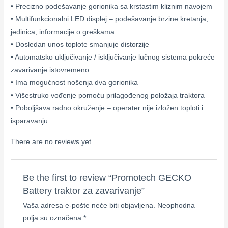
• Precizno podešavanje gorionika sa krstastim kliznim navojem
• Multifunkcionalni LED displej – podešavanje brzine kretanja,
jedinica, informacije o greškama
• Dosledan unos toplote smanjuje distorzije
• Automatsko uključivanje / isključivanje lučnog sistema pokreće
zavarivanje istovremeno
• Ima mogućnost nošenja dva gorionika
• Višestruko vođenje pomoću prilagođenog položaja traktora
• Poboljšava radno okruženje – operater nije izložen toploti i
isparavanju
There are no reviews yet.
Be the first to review “Promotech GECKO
Battery traktor za zavarivanje”
Vaša adresa e-pošte neće biti objavljena.
Neophodna
polja su označena
*