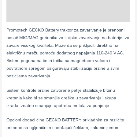
Description
Reviews (0)
Promotech GECKO Battery traktor za zavarivanje je prenosni
nosač MIG/MAG gorionika za linijsko zavarivanje na baterije, za
zavare visokog kvaliteta. Može da se priključiti direktno na
električnu mrežu pomoću dodatnog napajanja 110-240 V AC.
Sistem pogona na četiri točka sa magnetnom vučom i
povratnom spregom osiguravaju stabilizaciju brzine u svim
pozicijama zavarivanja.
Sistem kontrole brzine zatvorene petlje stabilizuje brzinu
kretanja kako bi se smanjile greške u zavarivanju i skupa
izrada; znatno smanjuje upotrebu metala za punjenje
Opcioni dodaci čine GECKO BATTERY prikladnim za različite
primene sa ugljeničnim i nerđajući čelikom, i aluminijumom