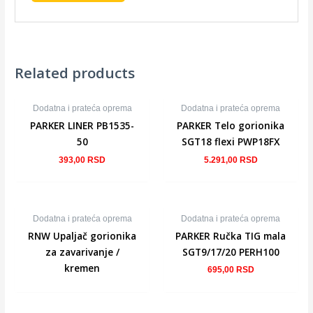
Related products
Dodatna i prateća oprema
Dodatna i prateća oprema
PARKER LINER PB1535-
PARKER Telo gorionika
50
SGT18 flexi PWP18FX
393,00
RSD
5.291,00
RSD
NEMA NA STANJU
Dodatna i prateća oprema
Dodatna i prateća oprema
RNW Upaljač gorionika
PARKER Ručka TIG mala
za zavarivanje /
SGT9/17/20 PERH100
kremen
695,00
RSD