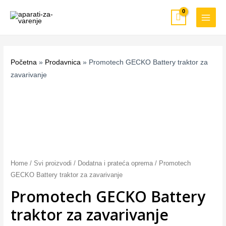
Pređi
MAIN
na
MEN
sadržaj
Početna
»
Prodavnica
»
Promotech GECKO Battery traktor za
zavarivanje
Promotech
GECKO
Battery
traktor
za
zavarivanje
quantity
Home
/
Svi proizvodi
/
Dodatna i prateća oprema
/ Promotech
GECKO Battery traktor za zavarivanje
Promotech GECKO Battery
traktor za zavarivanje