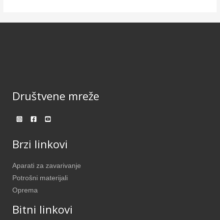
Društvene mreže
Brzi linkovi
Aparati za zavarivanje
Potrošni materijali
Oprema
Bitni linkovi