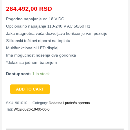
284.492,00
RSD
Pogodno napajanje od 18 V DC
Opcionalno napajanje 110-240 V AC 50/60 Hz
Jaka magnetna vuča dozvoljava korišćenje van pozicije
Silikonski točkovi otporni na toplotu
Multifunkcionalni LED displej
Ima mogućnost nošenja dva gorionika
*dolazi sa jednom baterijom
Dostupnost:
1 in stock
ADD TO CART
SKU:
901010
Category:
Dodatna i prateća oprema
Tag:
WOZ-0526-10-00-00-0