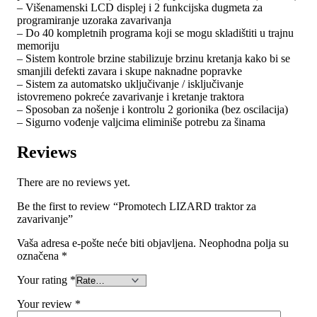
– Višenamenski LCD displej i 2 funkcijska dugmeta za
programiranje uzoraka zavarivanja
– Do 40 kompletnih programa koji se mogu skladištiti u trajnu
memoriju
– Sistem kontrole brzine stabilizuje brzinu kretanja kako bi se
smanjili defekti zavara i skupe naknadne popravke
– Sistem za automatsko uključivanje / isključivanje
istovremeno pokreće zavarivanje i kretanje traktora
– Sposoban za nošenje i kontrolu 2 gorionika (bez oscilacija)
– Sigurno vođenje valjcima eliminiše potrebu za šinama
Reviews
There are no reviews yet.
Be the first to review “Promotech LIZARD traktor za
zavarivanje”
Vaša adresa e-pošte neće biti objavljena.
Neophodna polja su
označena
*
Your rating
*
Your review
*