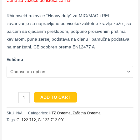
Cene su važeće do isteka zaliha!
Rhinoweld rukavice “Heavy duty” za MIG/MAG i REL
zavarivanje su napravljene od visokokvalitetne kravlje kože , sa
palcem sa ojačanim preklopom, potpuno prošivenim prstima
kevlarom, puna žersej podstava na dlanu i pamučna podstava
na manžetni. CE odobren prema EN12477 A
Veličina
ADD TO CART
SKU:
N/A
Categories:
HTZ Oprema
,
Zaštitna Oprema
Tags:
GL122-712
,
GL122-712-001