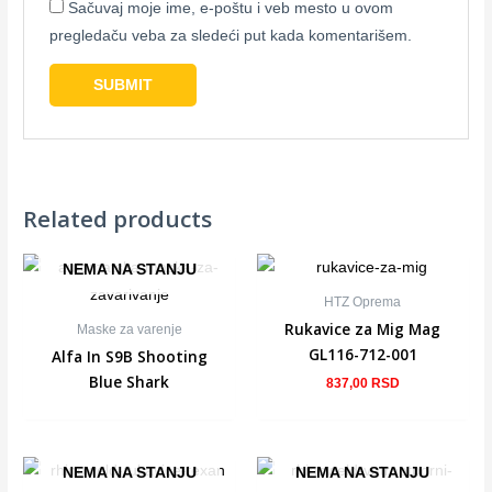
Sačuvaj moje ime, e-poštu i veb mesto u ovom
pregledaču veba za sledeći put kada komentarišem.
Related products
NEMA NA STANJU
HTZ Oprema
Rukavice za Mig Mag
Maske za varenje
GL116-712-001
Alfa In S9B Shooting
Blue Shark
837,00
RSD
NEMA NA STANJU
NEMA NA STANJU