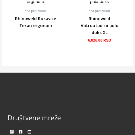
Svi proizvodi
Svi proizvodi
Rhinoweld Rukavice
Rhinoweld
Texan ergonom
Vatrootporni polo
duks XL
6.026,00
RSD
Društvene mreže