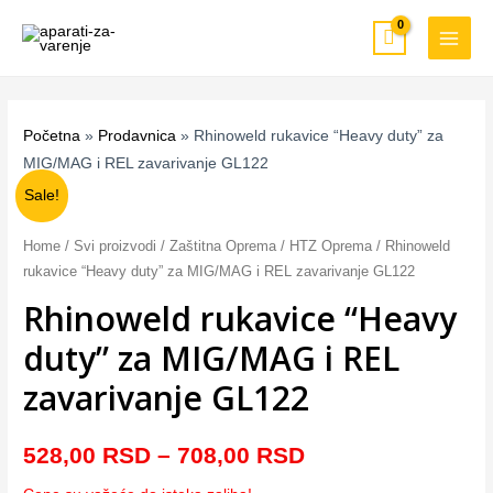
Pređi
MAIN
na
MEN
sadržaj
Početna
»
Prodavnica
»
Rhinoweld rukavice “Heavy duty” za
MIG/MAG i REL zavarivanje GL122
Rhinoweld
Sale!
rukavice
"Heavy
Home
/
Svi proizvodi
/
Zaštitna Oprema
/
HTZ Oprema
/ Rhinoweld
duty"
rukavice “Heavy duty” za MIG/MAG i REL zavarivanje GL122
za
Rhinoweld rukavice “Heavy
MIG/MAG
duty” za MIG/MAG i REL
i
REL
zavarivanje GL122
zavarivanje
GL122
528,00
RSD
–
708,00
RSD
quantity