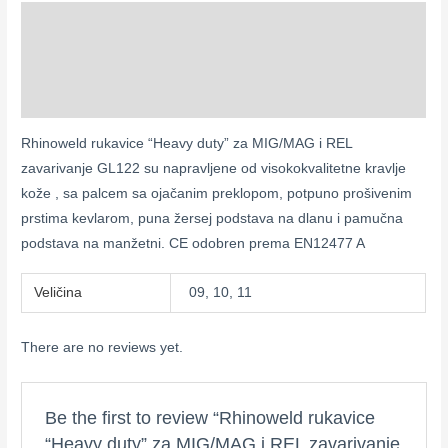
Description
Additional information
Reviews (0)
Rhinoweld rukavice “Heavy duty” za MIG/MAG i REL
zavarivanje GL122 su napravljene od visokokvalitetne kravlje
kože , sa palcem sa ojačanim preklopom, potpuno prošivenim
prstima kevlarom, puna žersej podstava na dlanu i pamučna
podstava na manžetni. CE odobren prema EN12477 A
Veličina
09, 10, 11
There are no reviews yet.
Be the first to review “Rhinoweld rukavice
“Heavy duty” za MIG/MAG i REL zavarivanje