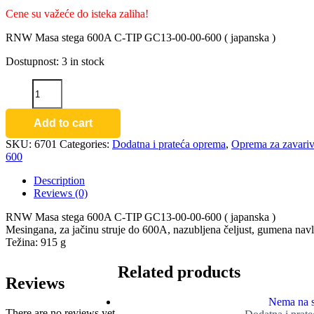
Cene su važeće do isteka zaliha!
RNW Masa stega 600A C-TIP GC13-00-00-600 ( japanska )
Dostupnost:
3 in stock
RNW
Masa
stega
600A
Add to cart
C-
SKU:
6701
Categories:
Dodatna i prateća oprema
,
Oprema za zavariv
TIP
600
GC13-
00-
Description
00-
Reviews (0)
600
(
RNW Masa stega 600A C-TIP GC13-00-00-600 ( japanska )
japanska
Mesingana, za jačinu struje do 600A, nazubljena čeljust, gumena navl
)
Težina: 915 g
quantity
Related products
Reviews
Nema na s
There are no reviews yet.