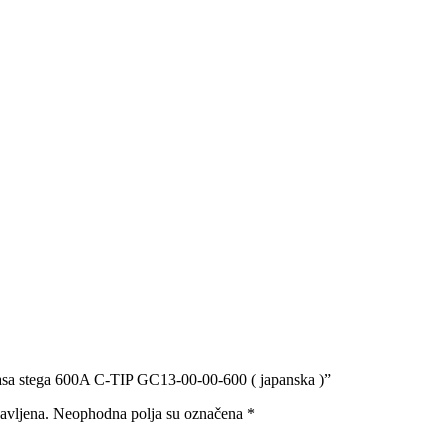
asa stega 600A C-TIP GC13-00-00-600 ( japanska )”
avljena.
Neophodna polja su označena
*