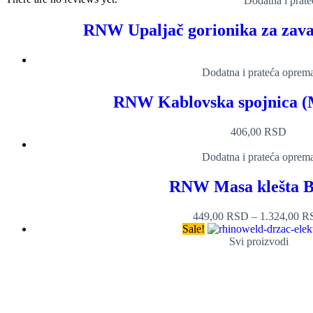
Dodatna i prat
RNW Upaljač gorionika za zava
Dodatna i prateća oprem
RNW Kablovska spojnica (
406,00
RSD
Dodatna i prateća oprem
RNW Masa klešta 
449,00
RSD
–
1.324,00
R
Sale!
Svi proizvodi