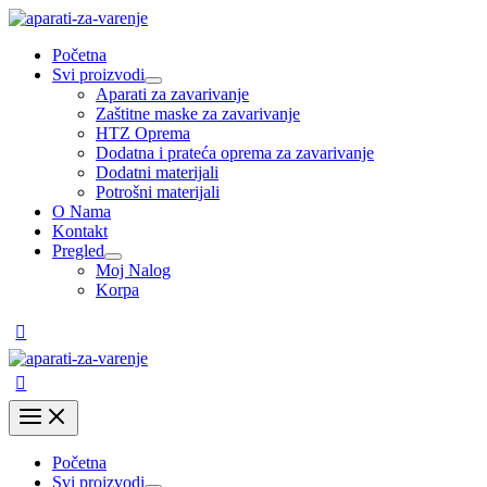
Pređi
na
Početna
sadržaj
Svi proizvodi
Uključi/isključi
Aparati za zavarivanje
izbornik
Zaštitne maske za zavarivanje
HTZ Oprema
Dodatna i prateća oprema za zavarivanje
Dodatni materijali
Potrošni materijali
O Nama
Kontakt
Pregled
Uključi/isključi
Moj Nalog
izbornik
Korpa
Main
Menu
Početna
Svi proizvodi