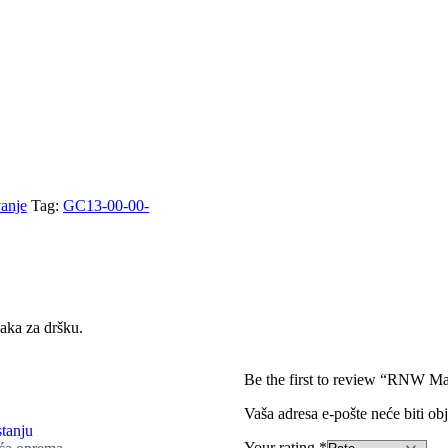
anje
Tag:
GC13-00-00-
aka za dršku.
Be the first to review “RNW M
Vaša adresa e-pošte neće biti obj
tanju
Your rating
*