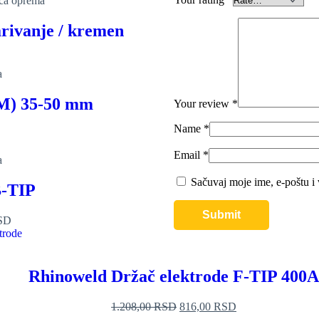
eća oprema
rivanje / kremen
a
M) 35-50 mm
Your review
*
Name
*
Email
*
a
Sačuvaj moje ime, e-poštu i
B-TIP
SD
Rhinoweld Držač elektrode F-TIP 400A
1.208,00
RSD
816,00
RSD