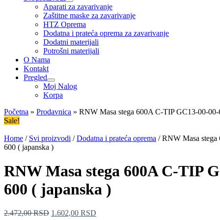
Uključi/isključi
Aparati za zavarivanje
izbornik
Zaštitne maske za zavarivanje
HTZ Oprema
Dodatna i prateća oprema za zavarivanje
Dodatni materijali
Potrošni materijali
O Nama
Kontakt
Pregled
Uključi/isključi
Moj Nalog
izbornik
Korpa
Početna
»
Prodavnica
»
RNW Masa stega 600A C-TIP GC13-00-00-60
Sale!
Home
/
Svi proizvodi
/
Dodatna i prateća oprema
/ RNW Masa stega 
600 ( japanska )
RNW Masa stega 600A C-TIP G
600 ( japanska )
2.472,00
RSD
1.602,00
RSD